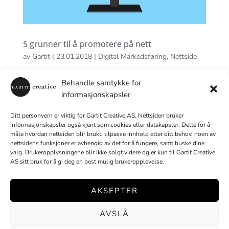
5 grunner til å promotere på nett
av
Gartit
|
23.01.2018
|
Digital Markedsføring
,
Nettside
Derfor velger vi å promotere1. Flere kunder2. Din
Behandle samtykke for
brosjyre på internett3. Din bedrift = Profesjonell4.
informasjonskapsler
Tilgjengelig for dine kunder 24 timer i døgnet5. Billig
Markedsføring for din bedrift I skrivende stund lever vi i
Ditt personvern er viktig for Gartit Creative AS. Nettsiden bruker
informasjonskapsler også kjent som cookies eller datakapsler. Dette for å
det som kalles dataalderen og det er ingen tegn...
måle hvordan nettsiden blir brukt, tilpasse innhold etter ditt behov, noen av
nettsidens funksjoner er avhengig av det for å fungere, samt huske dine
valg. Brukeropplysningene blir ikke solgt videre og er kun til Gartit Creative
AS sitt bruk for å gi deg en best mulig brukeropplevelse.
AKSEPTER
Designet av
Elegant Themes
| Drevet med
WordPress
AVSLÅ