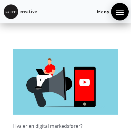
+4740848106
hei@gartitcreative.no
Meny
Hjem
Tjenester
Hva er en digital markedsfører?