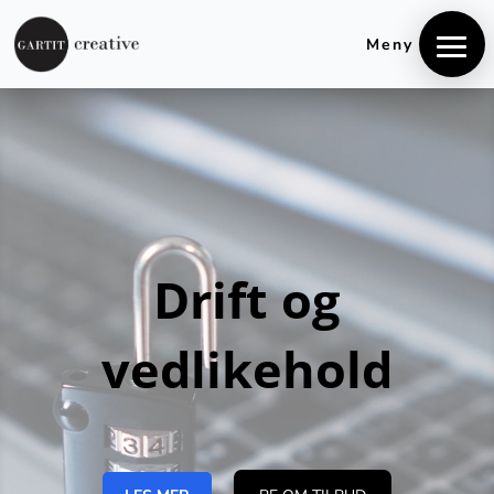
+4740848106
hei@gartitcreative.no
Meny
Drift og
vedlikehold