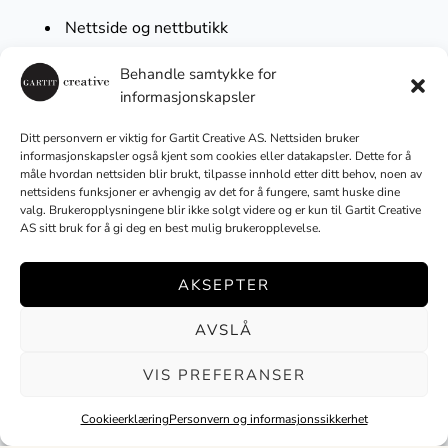
Nettside og nettbutikk
3D Printing
Behandle samtykke for
Digital Markedsføring
informasjonskapsler
Grafisk design og Profilering
Drift og vedlikehold
Ditt personvern er viktig for Gartit Creative AS. Nettsiden bruker
informasjonskapsler også kjent som cookies eller datakapsler. Dette for å
Visuell produksjon
måle hvordan nettsiden blir brukt, tilpasse innhold etter ditt behov, noen av
nettsidens funksjoner er avhengig av det for å fungere, samt huske dine
valg. Brukeropplysningene blir ikke solgt videre og er kun til Gartit Creative
AS sitt bruk for å gi deg en best mulig brukeropplevelse.
Følg oss
AKSEPTER
AVSLÅ
Med bærekraft i fokus
VIS PREFERANSER
Cookieerklæring
Personvern og informasjonssikkerhet
No Result
Website Carbon