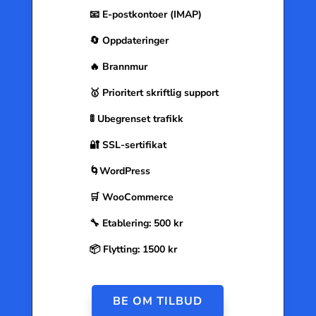
📧 E-postkontoer (IMAP)
🔄 Oppdateringer
🔥 Brannmur
🥇 Prioritert skriftlig support
🚦 Ubegrenset trafikk
🔐 SSL-sertifikat
🌀WordPress
🛒 WooCommerce
🔧 Etablering: 500 kr
📦 Flytting: 1500 kr
BE OM TILBUD