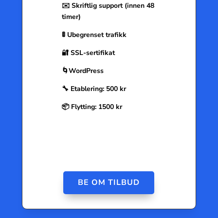
✉️ Skriftlig support (innen 48
timer)
🚦 Ubegrenset trafikk
🔐 SSL-sertifikat
🌀WordPress
🔧 Etablering: 500 kr
📦 Flytting: 1500 kr
BE OM TILBUD