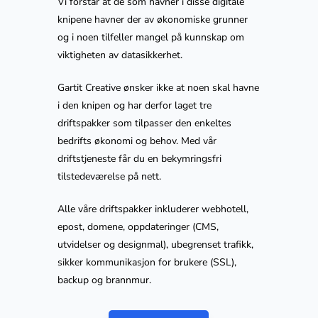
Vi forstår at de som havner i disse digitale
knipene havner der av økonomiske grunner
og i noen tilfeller mangel på kunnskap om
viktigheten av datasikkerhet.
Hjem
Gartit Creative ønsker ikke at noen skal havne
i den knipen og har derfor laget tre
driftspakker som tilpasser den enkeltes
bedrifts økonomi og behov. Med vår
Tjenester
driftstjeneste får du en bekymringsfri
tilstedeværelse på nett.
Alle våre driftspakker inkluderer webhotell,
epost, domene, oppdateringer (CMS,
Referanser
utvidelser og designmal), ubegrenset trafikk,
sikker kommunikasjon for brukere (SSL),
backup og brannmur.
Portefølje