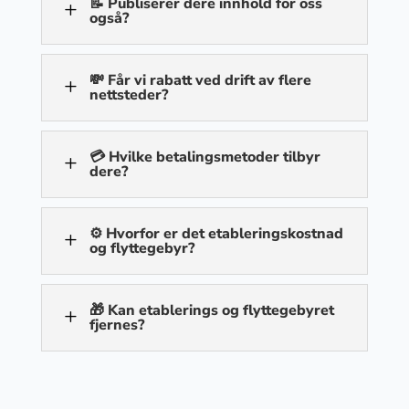
📝 Publiserer dere innhold for oss
L
også?
💸 Får vi rabatt ved drift av flere
L
nettsteder?
💳 Hvilke betalingsmetoder tilbyr
L
dere?
⚙️ Hvorfor er det etableringskostnad
L
og flyttegebyr?
🎁 Kan etablerings og flyttegebyret
L
fjernes?