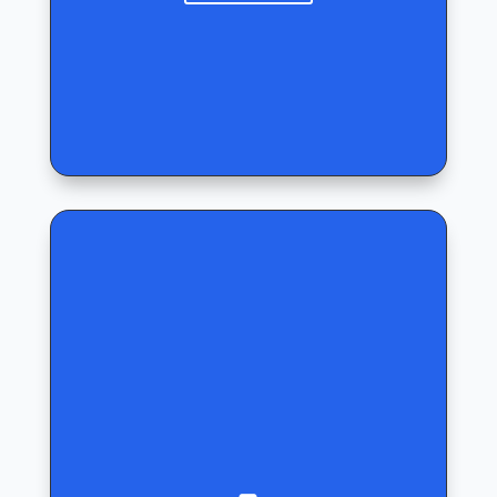
Skriftlig support er også inkludert og vi svarer
deg innen 24 timer.
Lukk
Vår Premium driftspakke er den ultimate
løsningen for en bekymringsfri
tilstedeværelse på nett. Denne pakken
inkluderer alt i Basis og Pro, samt
ekstraordinære tjenester for å maksimere din
suksess.
Vi tar backup daglig eller per time alt etter
hva som passer best og dere har prioritert