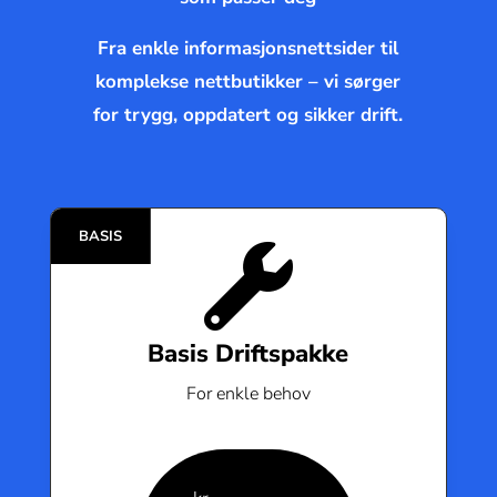
Fra enkle informasjonsnettsider til
komplekse nettbutikker – vi sørger
for trygg, oppdatert og sikker drift.

Basis Driftspakke
For enkle behov