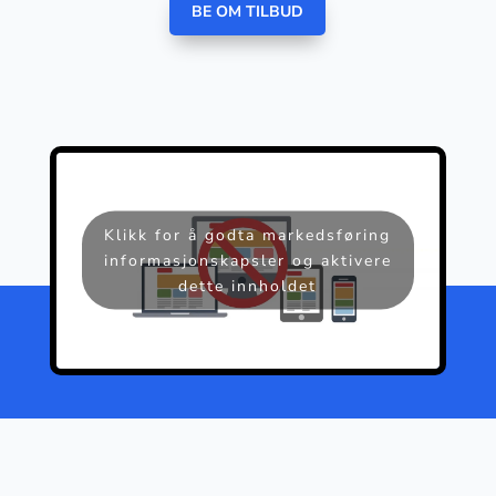
BE OM TILBUD
Om
Gartit
Creative
Kontakt oss
Klikk for å godta markedsføring
informasjonskapsler og aktivere
dette innholdet