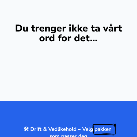
Du trenger ikke ta vårt
ord for det…
🛠️ Drift & Vedlikehold – Velg 
pakken 
som passer deg