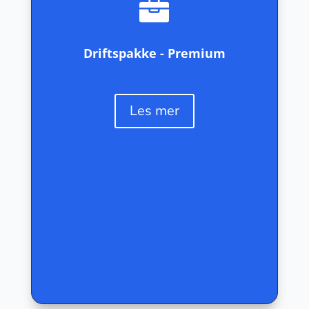

support, noe som vil si at vi svarer innen 12
timer eller raskere ved hast.
Driftspakke - Premium
Videre legger vi til avanserte funksjoner og
optimalisering for å forbedre ytelsen og
brukeropplevelsen. Dette inkluderer raskere
nettsidelastetider, optimalisert
Les mer
bildekomprimering og implementering av
effektive caching-teknikker.
Med vår Premium driftspakke kan du være
trygg på at din nettside eller nettbutikk er i de
beste hender og kontinuerlig optimalisert for
suksess.
Lukk