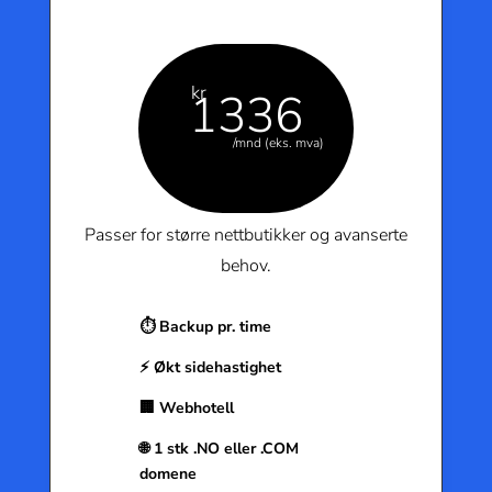
kr
1336
/mnd (eks. mva)
Passer for større nettbutikker og avanserte
behov.
⏱️ Backup pr. time
⚡ Økt sidehastighet
🏢 Webhotell
🌐 1 stk .NO eller .COM
domene