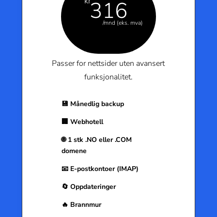
kr
316
/mnd (eks. mva)
Passer for nettsider uten avansert
funksjonalitet.
💾 Månedlig backup
🏢 Webhotell
🌐 1 stk .NO eller .COM
domene
📧 E-postkontoer (IMAP)
🔄 Oppdateringer
🔥 Brannmur