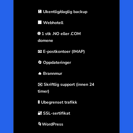
💾 Ukentlig/daglig backup
🏢 Webhotell
🌐 1 stk .NO eller .COM
domene
📧 E-postkontoer (IMAP)
🔄 Oppdateringer
🔥 Brannmur
✉️ Skriftlig support (innen 24
timer)
🚦 Ubegrenset trafikk
🔐 SSL-sertifikat
🌀WordPress