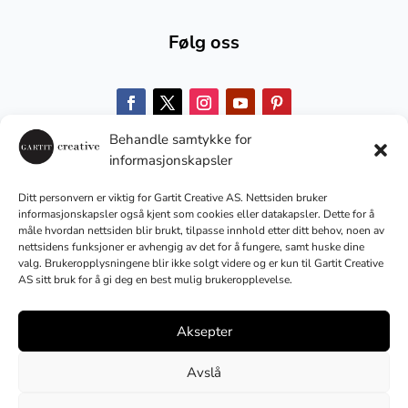
Følg oss
Behandle samtykke for
Med bærekraft i fokus
informasjonskapsler
Ditt personvern er viktig for Gartit Creative AS. Nettsiden bruker
informasjonskapsler også kjent som cookies eller datakapsler. Dette for å
No Result
Website Carbon
måle hvordan nettsiden blir brukt, tilpasse innhold etter ditt behov, noen av
nettsidens funksjoner er avhengig av det for å fungere, samt huske dine
valg. Brukeropplysningene blir ikke solgt videre og er kun til Gartit Creative
AS sitt bruk for å gi deg en best mulig brukeropplevelse.
Aksepter
Avslå
Kopirett © 2018-2025 Gartit Creative AS
Org.nr. 920243266MVA. Alle rettigheter reservert.