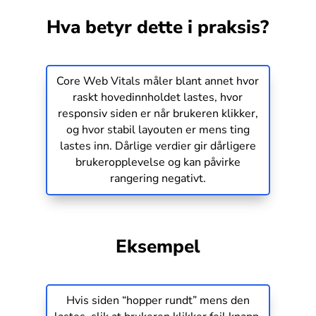
Hva betyr dette i praksis?
Om
Gartit
Core Web Vitals måler blant annet hvor
raskt hovedinnholdet lastes, hvor
Creative
responsiv siden er når brukeren klikker,
og hvor stabil layouten er mens ting
lastes inn. Dårlige verdier gir dårligere
Kontakt oss
brukeropplevelse og kan påvirke
rangering negativt.
Eksempel
Hvis siden “hopper rundt” mens den