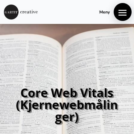
+4740848106
hei@gartitcreative.no
Meny
Core Web Vitals
(Kjernewebmålin
ger)