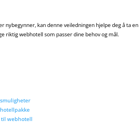
ler nybegynner, kan denne veiledningen hjelpe deg å ta en g
ge riktig webhotell som passer dine behov og mål.
gsmuligheter
bhotellpakke
til webhotell