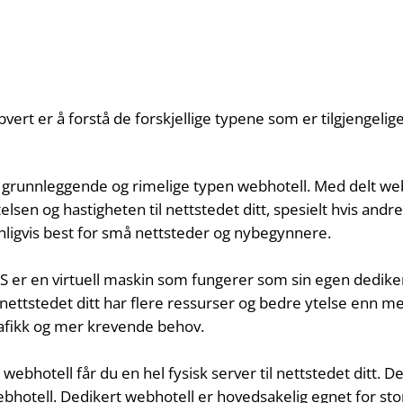
vert er å forstå de forskjellige typene som er tilgjengelig
grunnleggende og rimelige typen webhotell. Med delt we
elsen og hastigheten til nettstedet ditt, spesielt hvis an
anligvis best for små nettsteder og nybegynnere.
PS er en virtuell maskin som fungerer som sin egen dediker
tstedet ditt har flere ressurser og bedre ytelse enn med
rafikk og mer krevende behov.
ebhotell får du en hel fysisk server til nettstedet ditt. Det
bhotell. Dedikert webhotell er hovedsakelig egnet for st