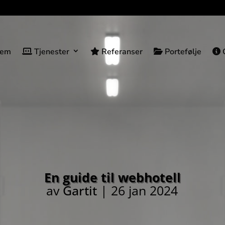
jem
Tjenester
Referanser
Portefølje
O
En guide til webhotell
av
Gartit
|
26 jan 2024