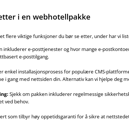
etter i en webhotellpakke
 flere viktige funksjoner du bør se etter, under har vi list
inkluderer e-posttjenester og hvor mange e-postkontoer d
tbasert e-posttilgang.
er enkel installasjonsprosess for populære CMS-plattform
e i gang med nettsiden din. Alternativ kan vi hjelpe deg 
ing:
Sjekk om pakken inkluderer regelmessige sikkerhetsko
et ved behov.
rt som tilbyr høy oppetidsgaranti for å sikre at nettstedet