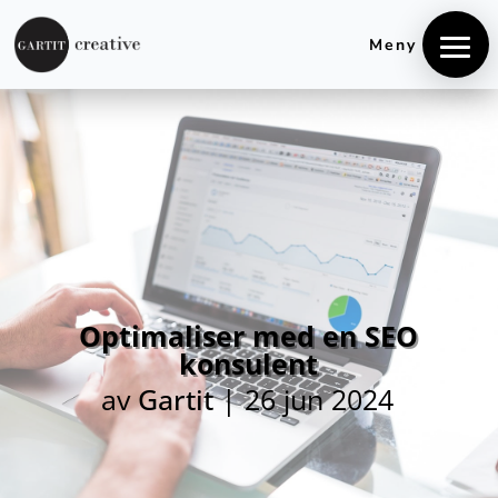
+4740848106
hei@gartitcreative.no
Meny
Optimaliser med en SEO
konsulent
av
Gartit
|
26 jun 2024