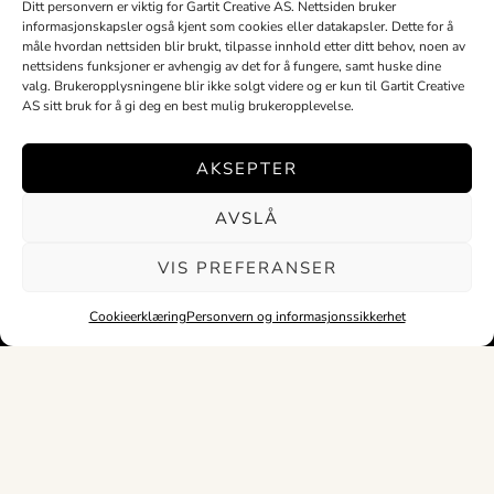
Ditt personvern er viktig for Gartit Creative AS. Nettsiden bruker
informasjonskapsler også kjent som cookies eller datakapsler. Dette for å
måle hvordan nettsiden blir brukt, tilpasse innhold etter ditt behov, noen av
nettsidens funksjoner er avhengig av det for å fungere, samt huske dine
valg. Brukeropplysningene blir ikke solgt videre og er kun til Gartit Creative
Med bærekraft i fokus
AS sitt bruk for å gi deg en best mulig brukeropplevelse.
AKSEPTER
No Result
Website Carbon
AVSLÅ
VIS PREFERANSER
Cookieerklæring
Personvern og informasjonssikkerhet
Kopirett © 2018-2025 Gartit Creative AS
Org.nr. 920243266MVA. Alle rettigheter reservert.