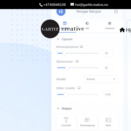
+4740848106
hei@gartitcreative.no
H