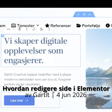
jem
Tjenester
Referanser
Portefølje
O
Hvordan redigere side i Elementor
av
Gartit
|
4 jun 2026