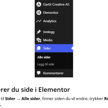
gerer du side i Elementor
til
Sider → Alle sider
, finner siden du vil endre, trykker
R
r
.