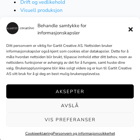
Drift og vedlikehold
Visuell produksjon
Behandle samtykke for
informasjonskapsler
Følg oss
Ditt personvern er viktig for Gartit Creative AS. Nettsiden bruker
informasjonskapsler også kjent som cookies eller datakapsler. Dette for å
måle hvordan nettsiden blir brukt, tilpasse innhold etter ditt behov, noen av
nettsidens funksjoner er avhengig av det for å fungere, samt huske dine
valg. Brukeropplysningene blir ikke solgt videre og er kun til Gartit Creative
Med bærekraft i fokus
AS sitt bruk for å gi deg en best mulig brukeropplevelse.
AKSEPTER
No Result
Website Carbon
AVSLÅ
VIS PREFERANSER
Cookieerklæring
Personvern og informasjonssikkerhet