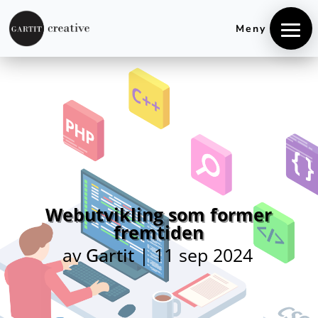
+4740848106
hei@gartitcreative.no
Meny
Webutvikling som former
fremtiden
av
Gartit
|
11 sep 2024