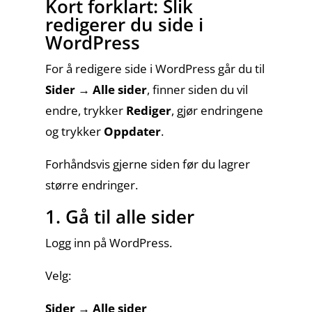
Kort forklart: Slik
Tjenester
redigerer du side i
WordPress
For å redigere side i WordPress går du til
Referanser
Sider → Alle sider
, finner siden du vil
endre, trykker
Rediger
, gjør endringene
og trykker
Oppdater
.
Portefølje
Forhåndsvis gjerne siden før du lagrer
større endringer.
1. Gå til alle sider
Om
Gartit
Logg inn på WordPress.
Creative
Velg:
Sider → Alle sider