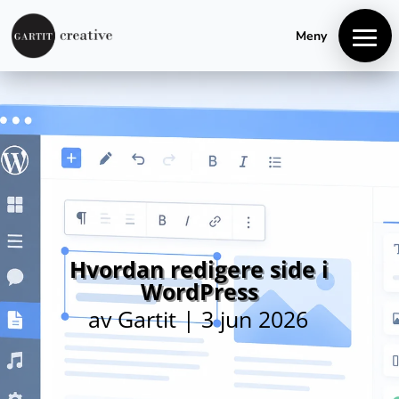
+4740848106
hei@gartitcreative.no
Meny
Hvordan redigere side i
WordPress
av
Gartit
|
3 jun 2026